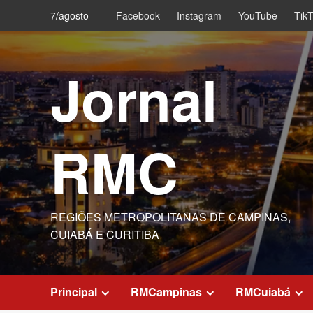
Skip
7/agosto
Facebook
Instagram
YouTube
Tik
to
content
Jornal
RMC
REGIÕES METROPOLITANAS DE CAMPINAS,
CUIABÁ E CURITIBA
Principal
RMCampinas
RMCuiabá