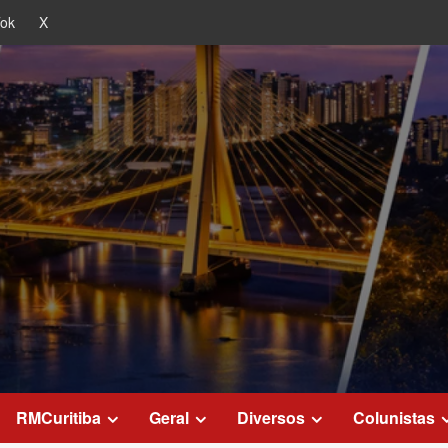
Tok
X
RMCuritiba
Geral
Diversos
Colunistas