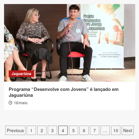
Jaguariúna
Programa “Desenvolve com Jovens” é lançado em
Jaguariúna
16/maio
Paginação
Previous
1
2
3
4
5
6
7
…
10
Next