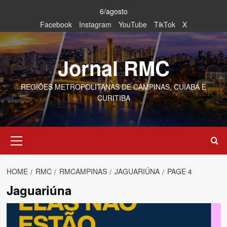
Skip
6/agosto
to
Facebook
Instagram
YouTube
TikTok
X
content
Jornal RMC
REGIÕES METROPOLITANAS DE CAMPINAS, CUIABÁ E
CURITIBA
Primary
Menu
HOME
RMC
RMCAMPINAS
JAGUARIÚNA
PAGE 4
Jaguariúna