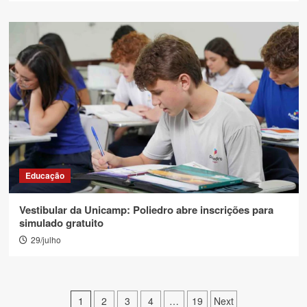
Educação
Vestibular da Unicamp: Poliedro abre inscrições para
simulado gratuito
29/julho
Paginação
1
2
3
4
…
19
Next