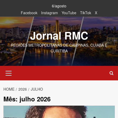
Skip
6/agosto
to
Facebook
Instagram
YouTube
TikTok
X
content
Jornal RMC
REGIÕES METROPOLITANAS DE CAMPINAS, CUIABÁ E
CURITIBA
Primary
Menu
HOME
2026
JULHO
Mês:
julho 2026