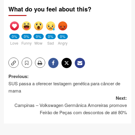
What do you feel about this?
0%
0%
0%
0%
0%
Love
Funny
Wow
Sad
Angry
Post
Previous:
SUS passa a oferecer testagem genética para câncer de
navigation
mama
Next:
Campinas – Volkswagen Germânica Amoreiras promove
Feirão de Peças com descontos de até 80%