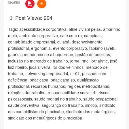
SHARES
Post Views:
294
Tags:
acessibilidade corporativa
,
aline viviani pelas
,
amarinho
melo
,
ambiente corporativo
,
café com rh
,
campinas
,
contabilidade empresarial
,
cuiabá
,
desenvolvimento
profissional
,
ergonomia
,
evento corporativo
,
fabiano ravelli
,
gabriela mendonça de albuquerque
,
gestão de pessoas
,
inclusão no mercado de trabalho
,
jornal rmc
,
jornalrmc
,
josé
luiz ribeiro
,
juca silveira
,
lar dos velhinhos
,
mercado de
trabalho
,
networking empresarial
,
nr-01
,
pessoas com
deficiência
,
piracicaba
,
piracicaba sp
,
qualificação
profissional
,
recursos humanos
,
regiões metropolitanas
,
relações de trabalho
,
responsabilidade social
,
rh
,
riscos
psicossociais
,
saúde mental no trabalho
,
saúde ocupacional
,
saúde preventiva
,
segurança do trabalho
,
sincop
,
sindicato
dos contabilistas de piracicaba
,
sindicato dos metalúrgicos
,
sindicato dos metalúrgicos de piracicaba