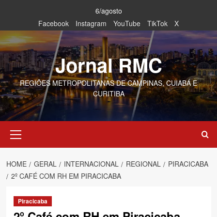
Skip
6/agosto
to
Facebook
Instagram
YouTube
TikTok
X
content
Jornal RMC
REGIÕES METROPOLITANAS DE CAMPINAS, CUIABÁ E
CURITIBA
Primary
Menu
HOME
GERAL
INTERNACIONAL
REGIONAL
PIRACICABA
2º CAFÉ COM RH EM PIRACICABA
Piracicaba
2º Café com RH em Piracicaba