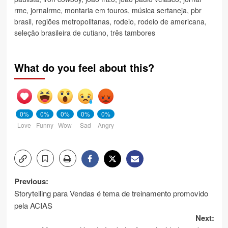
rmc
,
jornalrmc
,
montaria em touros
,
música sertaneja
,
pbr
brasil
,
regiões metropolitanas
,
rodeio
,
rodeio de americana
,
seleção brasileira de cutiano
,
três tambores
What do you feel about this?
0%
0%
0%
0%
0%
Love
Funny
Wow
Sad
Angry
Post
Previous:
Storytelling para Vendas é tema de treinamento promovido
navigation
pela ACIAS
Next: