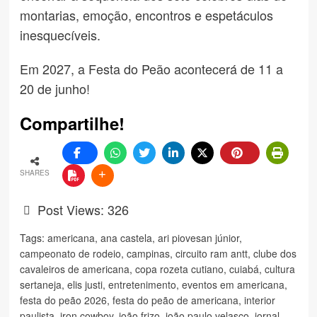
montarias, emoção, encontros e espetáculos
inesquecíveis.
Em 2027, a Festa do Peão acontecerá de 11 a
20 de junho!
Compartilhe!
SHARES
Post Views:
326
Tags:
americana
,
ana castela
,
ari piovesan júnior
,
campeonato de rodeio
,
campinas
,
circuito ram antt
,
clube dos
cavaleiros de americana
,
copa rozeta cutiano
,
cuiabá
,
cultura
sertaneja
,
elis justi
,
entretenimento
,
eventos em americana
,
festa do peão 2026
,
festa do peão de americana
,
interior
paulista
,
iron cowboy
,
joão frizo
,
joão paulo velasco
,
jornal