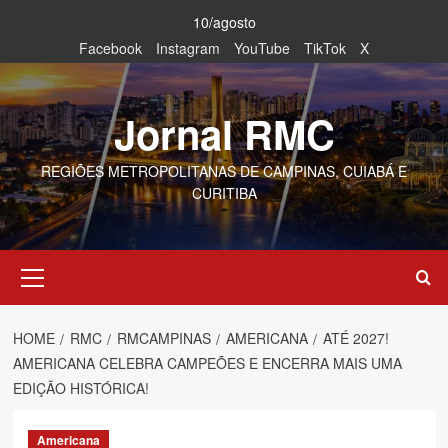
Skip
10/agosto
to
Facebook
Instagram
YouTube
TikTok
X
content
Jornal RMC
REGIÕES METROPOLITANAS DE CAMPINAS, CUIABÁ E
CURITIBA
Primary
Menu
HOME
RMC
RMCAMPINAS
AMERICANA
ATÉ 2027!
AMERICANA CELEBRA CAMPEÕES E ENCERRA MAIS UMA
EDIÇÃO HISTÓRICA!
Americana