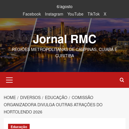
Skip
6/agosto
to
Facebook
Instagram
YouTube
TikTok
X
content
Jornal RMC
REGIÕES METROPOLITANAS DE CAMPINAS, CUIABÁ E
CURITIBA
Primary
Menu
HOME
DIVERSOS
EDUCAÇÃO
COMISSÃO
ORGANIZADORA DIVULGA OUTRAS ATRAÇÕES DO
HORTOLENDO 2026
Educação