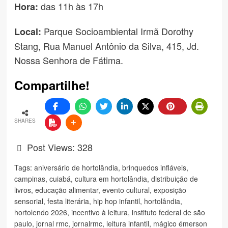
das 11h às 17h
Hora:
Parque Socioambiental Irmã Dorothy
Local:
Stang, Rua Manuel Antônio da Silva, 415, Jd.
Nossa Senhora de Fátima.
Compartilhe!
SHARES
Post Views:
328
Tags:
aniversário de hortolândia
,
brinquedos infláveis
,
campinas
,
cuiabá
,
cultura em hortolândia
,
distribuição de
livros
,
educação alimentar
,
evento cultural
,
exposição
sensorial
,
festa literária
,
hip hop infantil
,
hortolândia
,
hortolendo 2026
,
incentivo à leitura
,
instituto federal de são
paulo
,
jornal rmc
,
jornalrmc
,
leitura infantil
,
mágico émerson