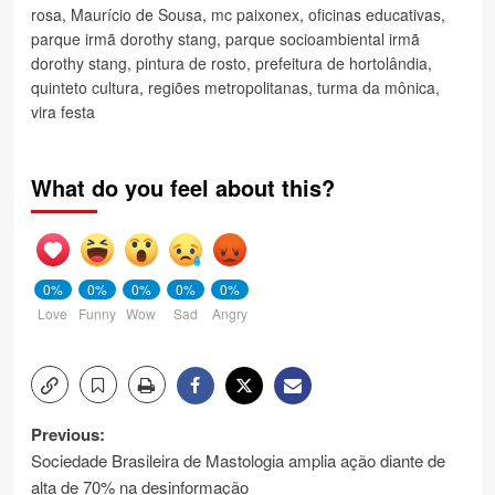
rosa
,
Maurício de Sousa
,
mc paixonex
,
oficinas educativas
,
parque irmã dorothy stang
,
parque socioambiental irmã
dorothy stang
,
pintura de rosto
,
prefeitura de hortolândia
,
quinteto cultura
,
regiões metropolitanas
,
turma da mônica
,
vira festa
What do you feel about this?
0%
0%
0%
0%
0%
Love
Funny
Wow
Sad
Angry
Post
Previous:
Sociedade Brasileira de Mastologia amplia ação diante de
navigation
alta de 70% na desinformação