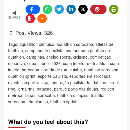
SHARES
Post Views:
326
Tags:
aquathlon olímpico
,
aquathlon sorocaba
,
atletas de
triathlon
,
campeonato paulista
,
campeonato paulista de
duathlon
,
campinas
,
chelso sports
,
ciclismo
,
competição
esportiva
,
copa interior 2026
,
copa interior de triathlon
,
copa
interior sorocaba
,
corrida de rua
,
cuiabá
,
duathlon sorocaba
,
duathlon sprint
,
esporte paulista
,
esportes em sorocaba
,
eventos esportivos sp
,
federação paulista de triathlon
,
jornal
rmc
,
jornalrmc
,
natação
,
parque porto das águas
,
regiões
metropolitanas
,
sorocaba
,
triathlon olímpico
,
triathlon
sorocaba
,
triathlon sp
,
triathlon sprint
What do you feel about this?