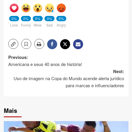
0%
0%
0%
0%
0%
Love
Funny
Wow
Sad
Angry
Post
Previous:
Americana e seus 40 anos de história!
navigation
Next:
Uso de imagem na Copa do Mundo acende alerta jurídico
para marcas e influenciadores
Mais