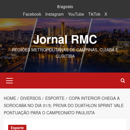
Skip
8/agosto
to
Facebook
Instagram
YouTube
TikTok
X
content
Jornal RMC
REGIÕES METROPOLITANAS DE CAMPINAS, CUIABÁ E
CURITIBA
Primary
Menu
HOME
DIVERSOS
ESPORTE
COPA INTERIOR CHEGA A
SOROCABA NO DIA 31/5; PROVA DO DUATHLON SPRINT VALE
PONTUAÇÃO PARA O CAMPEONATO PAULISTA
Esporte