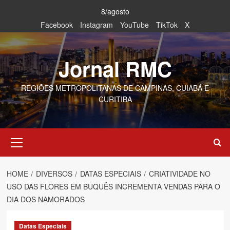
Skip
8/agosto
to
Facebook
Instagram
YouTube
TikTok
X
content
Jornal RMC
REGIÕES METROPOLITANAS DE CAMPINAS, CUIABÁ E
CURITIBA
Primary
Menu
HOME
DIVERSOS
DATAS ESPECIAIS
CRIATIVIDADE NO
USO DAS FLORES EM BUQUÊS INCREMENTA VENDAS PARA O
DIA DOS NAMORADOS
Datas Especiais