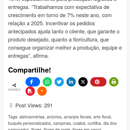
entregas. “Trabalhamos com expectativa de
crescimento em torno de 7% neste ano, com
relação a 2025. Incentivar os pedidos
antecipados ajuda tanto o cliente, que garante o
produto desejado, quanto a floricultura, que
consegue organizar melhor a produção, equipe e
entregas”, afirma.
Compartilhe!
SHARES
Post Views:
291
Tags:
alstroemérias
,
antúrios
,
arranjos florais
,
arte floral
,
buquês personalizados
,
campinas
,
cuiabá
,
curitiba
,
dia dos
namorados
,
flores
,
flores de corte
,
flores em vasos
,