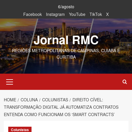
Skip
6/agosto
to
Facebook
Instagram
YouTube
TikTok
X
content
Jornal RMC
REGIÕES METROPOLITANAS DE CAMPINAS, CUIABÁ E
CURITIBA
Primary
Menu
HOME
COLUNA
COLUNISTAS
DIREITO CÍVEL:
TRANSFORMAÇÃO DIGITAL JÁ AUTOMATIZA CONTRATOS
ENTENDA COMO FUNCIONAM OS ‘SMART CONTRACTS’
Colunistas