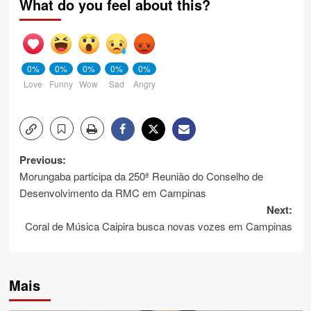
What do you feel about this?
0%
0%
0%
0%
0%
Love
Funny
Wow
Sad
Angry
Post
Previous:
Morungaba participa da 250ª Reunião do Conselho de
navigation
Desenvolvimento da RMC em Campinas
Next:
Coral de Música Caipira busca novas vozes em Campinas
Mais