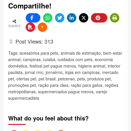
Compartilhe!
SHARES
Post Views:
313
Tags:
acessórios para pets
,
animais de estimação
,
bem-estar
animal
,
campinas
,
cuiabá
,
cuidados com pets
,
economia
doméstica
,
festival pet pague menos
,
higiene animal
,
interior
paulista
,
jornal rmc
,
jornalrmc
,
lojas em campinas
,
mercado
pet
,
ofertas pet
,
pet brasil
,
petcenso
,
pets
,
produtos pet
,
promoções pet
,
ração para cães
,
ração para gatos
,
regiões
metropolitanas
,
supermercados pague menos
,
varejo
supermercadista
What do you feel about this?