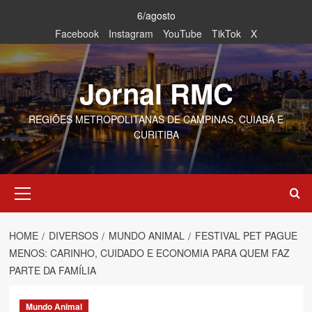
Skip
6/agosto
to
Facebook
Instagram
YouTube
TikTok
X
content
Jornal RMC
REGIÕES METROPOLITANAS DE CAMPINAS, CUIABÁ E
CURITIBA
Primary
Menu
HOME
DIVERSOS
MUNDO ANIMAL
FESTIVAL PET PAGUE
MENOS: CARINHO, CUIDADO E ECONOMIA PARA QUEM FAZ
PARTE DA FAMÍLIA
Mundo Animal