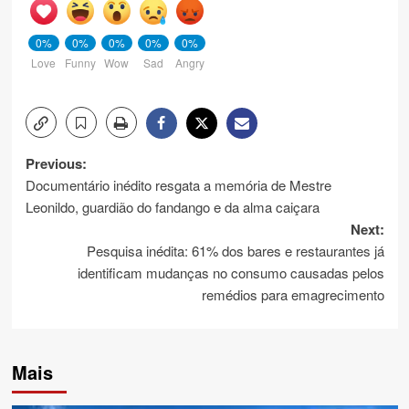
0%
0%
0%
0%
0%
Love
Funny
Wow
Sad
Angry
Post
Previous:
Documentário inédito resgata a memória de Mestre
navigation
Leonildo, guardião do fandango e da alma caiçara
Next:
Pesquisa inédita: 61% dos bares e restaurantes já
identificam mudanças no consumo causadas pelos
remédios para emagrecimento
Mais