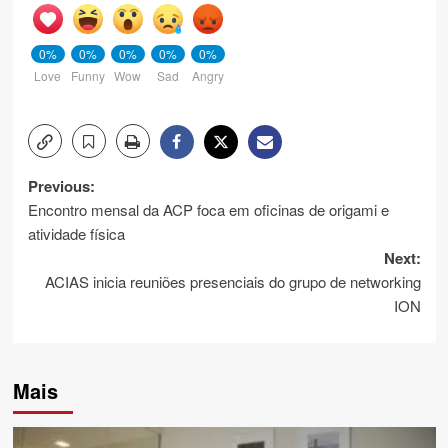
0%
0%
0%
0%
0%
Love
Funny
Wow
Sad
Angry
Post
Previous:
Encontro mensal da ACP foca em oficinas de origami e
navigation
atividade física
Next:
ACIAS inicia reuniões presenciais do grupo de networking
ION
Mais