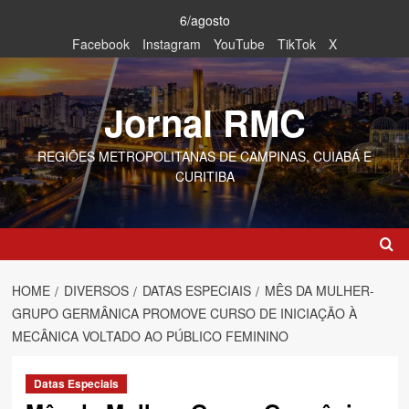
Skip
6/agosto
to
Facebook
Instagram
YouTube
TikTok
X
content
Jornal RMC
REGIÕES METROPOLITANAS DE CAMPINAS, CUIABÁ E
CURITIBA
HOME
DIVERSOS
DATAS ESPECIAIS
MÊS DA MULHER-
GRUPO GERMÂNICA PROMOVE CURSO DE INICIAÇÃO À
MECÂNICA VOLTADO AO PÚBLICO FEMININO
Datas Especiais