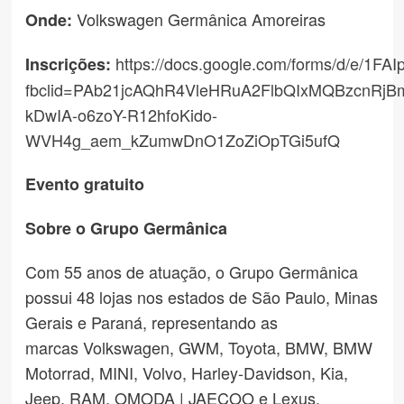
Volkswagen Germânica Amoreiras
Onde:
https://docs.google.com/forms/d/e/1
Inscrições:
fbclid=PAb21jcAQhR4VleHRuA2FlbQIxMQBzcnR
kDwIA-o6zoY-R12hfoKido-
WVH4g_aem_kZumwDnO1ZoZiOpTGi5ufQ
Evento gratuito
Sobre o Grupo Germânica
Com 55 anos de atuação, o Grupo Germânica
possui 48 lojas nos estados de São Paulo, Minas
Gerais e Paraná, representando as
marcas Volkswagen, GWM, Toyota, BMW, BMW
Motorrad, MINI, Volvo, Harley-Davidson, Kia,
Jeep, RAM, OMODA | JAECOO e Lexus.