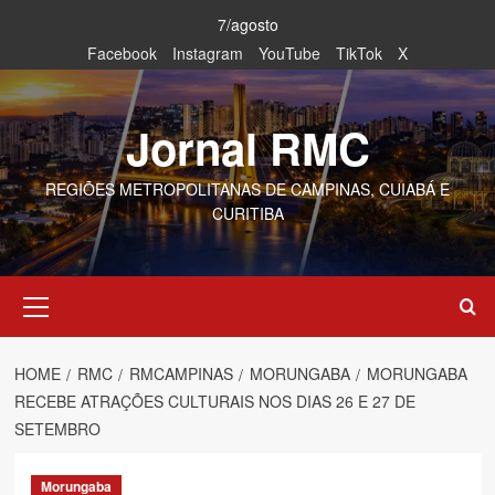
Skip
7/agosto
to
Facebook
Instagram
YouTube
TikTok
X
content
Jornal RMC
REGIÕES METROPOLITANAS DE CAMPINAS, CUIABÁ E
CURITIBA
Primary
Menu
HOME
RMC
RMCAMPINAS
MORUNGABA
MORUNGABA
RECEBE ATRAÇÕES CULTURAIS NOS DIAS 26 E 27 DE
SETEMBRO
Morungaba