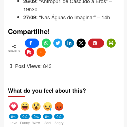
“Antrop01 de Cascudo a Eros” –
26/09:
19h30
“Nas Águas do Imaginar” – 14h
27/09:
Compartilhe!
SHARES
Post Views:
843
What do you feel about this?
0%
0%
0%
0%
0%
Love
Funny
Wow
Sad
Angry