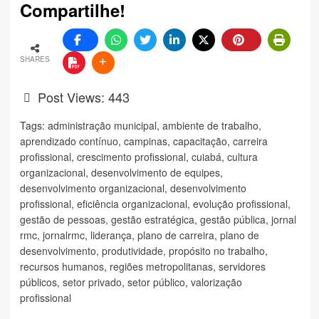
Compartilhe!
SHARES
Post Views:
443
Tags:
administração municipal
,
ambiente de trabalho
,
aprendizado contínuo
,
campinas
,
capacitação
,
carreira
profissional
,
crescimento profissional
,
cuiabá
,
cultura
organizacional
,
desenvolvimento de equipes
,
desenvolvimento organizacional
,
desenvolvimento
profissional
,
eficiência organizacional
,
evolução profissional
,
gestão de pessoas
,
gestão estratégica
,
gestão pública
,
jornal
rmc
,
jornalrmc
,
liderança
,
plano de carreira
,
plano de
desenvolvimento
,
produtividade
,
propósito no trabalho
,
recursos humanos
,
regiões metropolitanas
,
servidores
públicos
,
setor privado
,
setor público
,
valorização
profissional