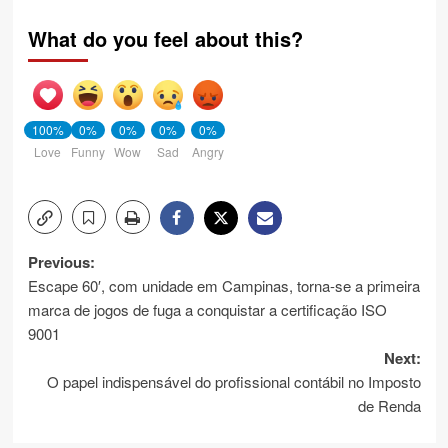
What do you feel about this?
100%
0%
0%
0%
0%
Love
Funny
Wow
Sad
Angry
Post
Previous:
Escape 60′, com unidade em Campinas, torna-se a primeira
navigation
marca de jogos de fuga a conquistar a certificação ISO
9001
Next:
O papel indispensável do profissional contábil no Imposto
de Renda