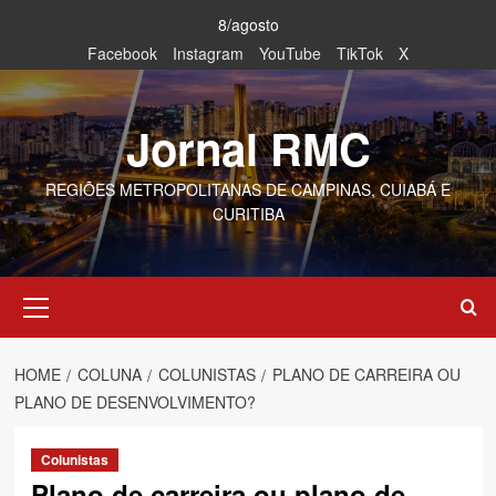
Skip
8/agosto
to
Facebook
Instagram
YouTube
TikTok
X
content
Jornal RMC
REGIÕES METROPOLITANAS DE CAMPINAS, CUIABÁ E
CURITIBA
Primary
Menu
HOME
COLUNA
COLUNISTAS
PLANO DE CARREIRA OU
PLANO DE DESENVOLVIMENTO?
Colunistas
Plano de carreira ou plano de