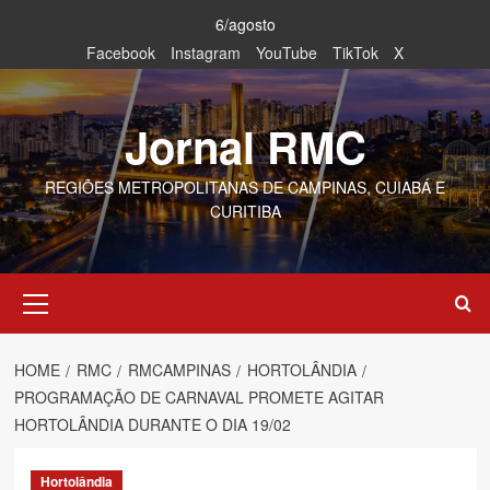
Skip
6/agosto
to
Facebook
Instagram
YouTube
TikTok
X
content
Jornal RMC
REGIÕES METROPOLITANAS DE CAMPINAS, CUIABÁ E
CURITIBA
Primary
Menu
HOME
RMC
RMCAMPINAS
HORTOLÂNDIA
PROGRAMAÇÃO DE CARNAVAL PROMETE AGITAR
HORTOLÂNDIA DURANTE O DIA 19/02
Hortolândia