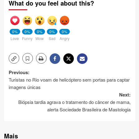
What do you feel about this?
0%
0%
0%
0%
0%
Love
Funny
Wow
Sad
Angry
Post
Previous:
Turistas no Rio voam de helicóptero sem portas para captar
navigation
imagens únicas
Next:
Biópsia tardia agrava o tratamento do câncer de mama,
alerta Sociedade Brasileira de Mastologia
Mais