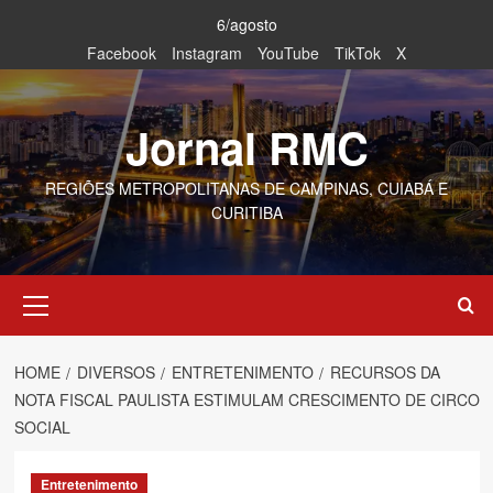
Skip
6/agosto
to
Facebook
Instagram
YouTube
TikTok
X
content
Jornal RMC
REGIÕES METROPOLITANAS DE CAMPINAS, CUIABÁ E
CURITIBA
Primary
Menu
HOME
DIVERSOS
ENTRETENIMENTO
RECURSOS DA
NOTA FISCAL PAULISTA ESTIMULAM CRESCIMENTO DE CIRCO
SOCIAL
Entretenimento