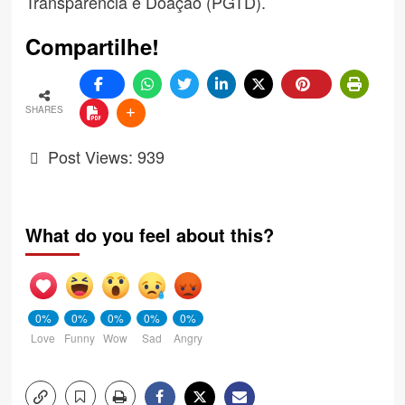
Transparência e Doação (PGTD).
Compartilhe!
SHARES
Post Views:
939
What do you feel about this?
0%
0%
0%
0%
0%
Love
Funny
Wow
Sad
Angry