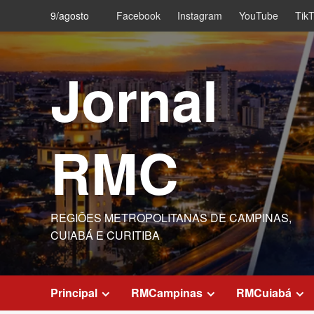
Skip
9/agosto
Facebook
Instagram
YouTube
Tik
to
content
Jornal
RMC
REGIÕES METROPOLITANAS DE CAMPINAS,
CUIABÁ E CURITIBA
Principal
RMCampinas
RMCuiabá