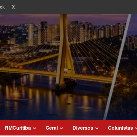
Tok
X
RMCuritiba
Geral
Diversos
Colunistas