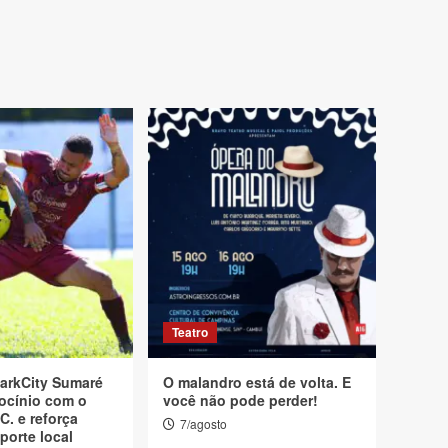
Teatro
arkCity Sumaré
O malandro está de volta. E
ocínio com o
você não pode perder!
C. e reforça
7/agosto
porte local