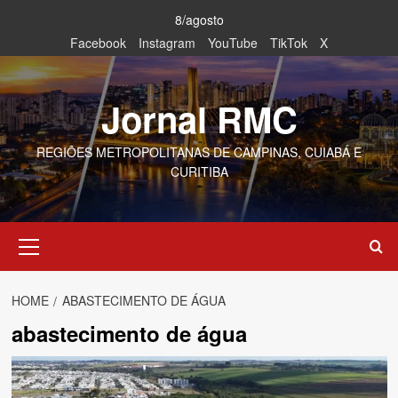
Skip
8/agosto
to
Facebook
Instagram
YouTube
TikTok
X
content
Jornal RMC
REGIÕES METROPOLITANAS DE CAMPINAS, CUIABÁ E
CURITIBA
Primary
Menu
HOME
ABASTECIMENTO DE ÁGUA
abastecimento de água