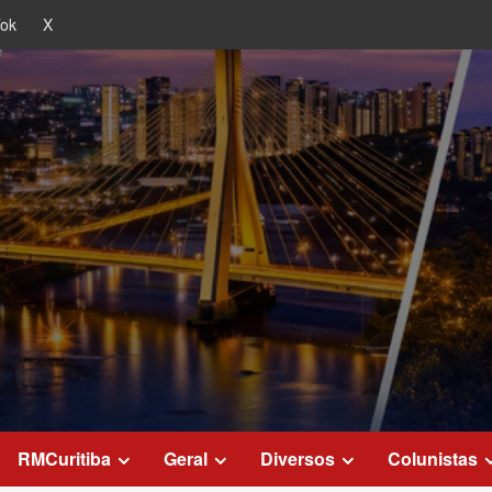
Tok
X
RMCuritiba
Geral
Diversos
Colunistas