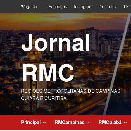
Skip
7/agosto
Facebook
Instagram
YouTube
Tik
to
content
Jornal
RMC
REGIÕES METROPOLITANAS DE CAMPINAS,
CUIABÁ E CURITIBA
Principal
RMCampinas
RMCuiabá