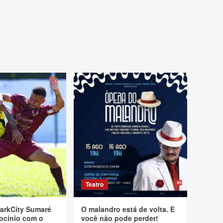
Teatro
arkCity Sumaré
O malandro está de volta. E
ocínio com o
você não pode perder!