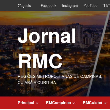
Skip
7/agosto
Facebook
Instagram
YouTube
Tik
to
content
Jornal
RMC
REGIÕES METROPOLITANAS DE CAMPINAS,
CUIABÁ E CURITIBA
Principal
RMCampinas
RMCuiabá