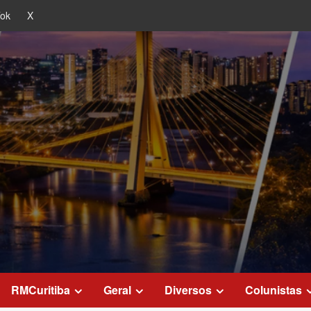
Tok
X
RMCuritiba
Geral
Diversos
Colunistas