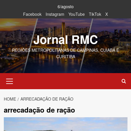
Skip
6/agosto
to
Facebook
Instagram
YouTube
TikTok
X
content
Jornal RMC
REGIÕES METROPOLITANAS DE CAMPINAS, CUIABÁ E
CURITIBA
Primary
Menu
HOME
ARRECADAÇÃO DE RAÇÃO
arrecadação de ração