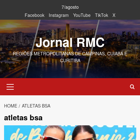
Skip
7/agosto
to
Facebook
Instagram
YouTube
TikTok
X
content
Jornal RMC
REGIÕES METROPOLITANAS DE CAMPINAS, CUIABÁ E
CURITIBA
Primary
Menu
HOME
ATLETAS BSA
atletas bsa