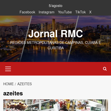
Skip
5/agosto
to
Facebook
Instagram
YouTube
TikTok
X
content
Jornal RMC
REGIÕES METROPOLITANAS DE CAMPINAS, CUIABÁ E
CURITIBA
Primary
Menu
HOME
AZEITES
azeites