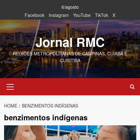
Skip
6/agosto
to
Facebook
Instagram
YouTube
TikTok
X
content
Jornal RMC
REGIÕES METROPOLITANAS DE CAMPINAS, CUIABÁ E
CURITIBA
Primary
Menu
HOME
BENZIMENTOS INDÍGENAS
benzimentos indígenas