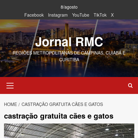
Skip
8/agosto
to
Facebook
Instagram
YouTube
TikTok
X
content
Jornal RMC
REGIÕES METROPOLITANAS DE CAMPINAS, CUIABÁ E
CURITIBA
Primary
Menu
HOME
CASTRAÇÃO GRATUITA CÃES E GATOS
castração gratuita cães e gatos