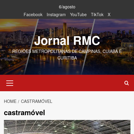
Skip
6/agosto
to
Facebook
Instagram
YouTube
TikTok
X
content
Jornal RMC
REGIÕES METROPOLITANAS DE CAMPINAS, CUIABÁ E
CURITIBA
Primary
Menu
HOME
CASTRAMÓVEL
castramóvel