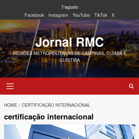
Skip
7/agosto
to
Facebook
Instagram
YouTube
TikTok
X
content
Jornal RMC
REGIÕES METROPOLITANAS DE CAMPINAS, CUIABÁ E
CURITIBA
Primary
Menu
HOME
CERTIFICAÇÃO INTERNACIONAL
certificação internacional