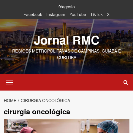
Skip
9/agosto
to
Facebook
Instagram
YouTube
TikTok
X
content
Jornal RMC
REGIÕES METROPOLITANAS DE CAMPINAS, CUIABÁ E
CURITIBA
Primary
Menu
HOME
CIRURGIA ONCOLÓGICA
cirurgia oncológica