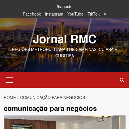
Skip
5/agosto
to
Facebook
Instagram
YouTube
TikTok
X
content
Jornal RMC
REGIÕES METROPOLITANAS DE CAMPINAS, CUIABÁ E
CURITIBA
Primary
Menu
HOME
COMUNICAÇÃO PARA NEGÓCIOS
comunicação para negócios