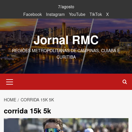
Skip
7/agosto
to
Facebook
Instagram
YouTube
TikTok
X
content
Jornal RMC
REGIÕES METROPOLITANAS DE CAMPINAS, CUIABÁ E
CURITIBA
Primary
Menu
HOME
CORRIDA 15K 5K
corrida 15k 5k