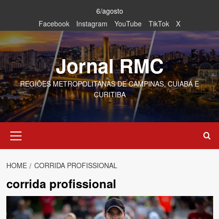
Skip
6/agosto
to
Facebook
Instagram
YouTube
TikTok
X
content
Jornal RMC
REGIÕES METROPOLITANAS DE CAMPINAS, CUIABÁ E
CURITIBA
Primary
Menu
HOME
CORRIDA PROFISSIONAL
corrida profissional