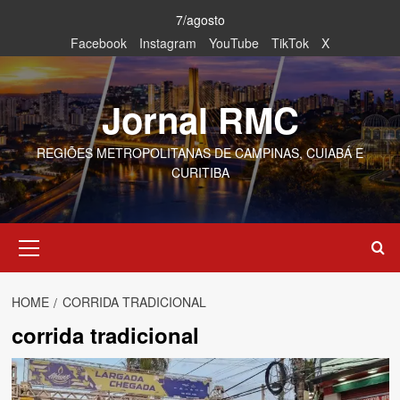
Skip
7/agosto
to
Facebook
Instagram
YouTube
TikTok
X
content
Jornal RMC
REGIÕES METROPOLITANAS DE CAMPINAS, CUIABÁ E
CURITIBA
Primary
Menu
HOME
CORRIDA TRADICIONAL
corrida tradicional