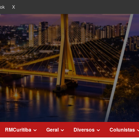
Tok
X
RMCuritiba
Geral
Diversos
Colunistas