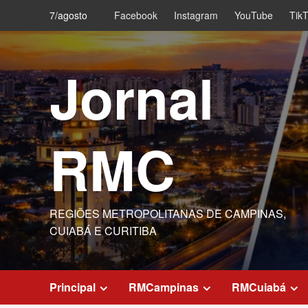
Skip
7/agosto
Facebook
Instagram
YouTube
Tik
to
content
Jornal
RMC
REGIÕES METROPOLITANAS DE CAMPINAS,
CUIABÁ E CURITIBA
Principal
RMCampinas
RMCuiabá