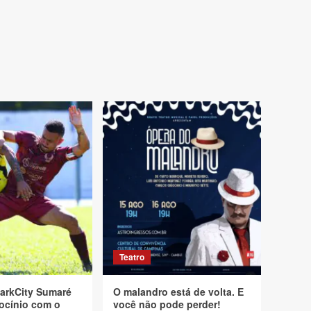
Teatro
arkCity Sumaré
O malandro está de volta. E
ocínio com o
você não pode perder!