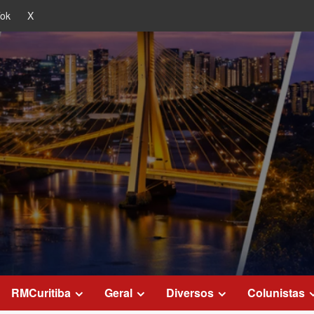
Tok
X
RMCuritiba
Geral
Diversos
Colunistas