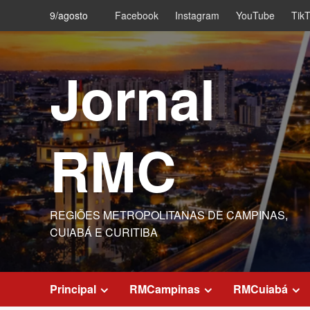
Skip
9/agosto
Facebook
Instagram
YouTube
Tik
to
content
Jornal
RMC
REGIÕES METROPOLITANAS DE CAMPINAS,
CUIABÁ E CURITIBA
Principal
RMCampinas
RMCuiabá