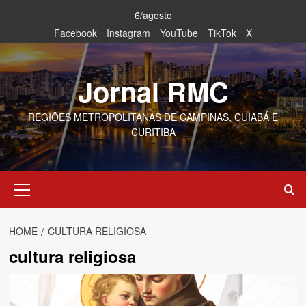
Skip
6/agosto
to
Facebook
Instagram
YouTube
TikTok
X
content
Jornal RMC
REGIÕES METROPOLITANAS DE CAMPINAS, CUIABÁ E
CURITIBA
Primary
Menu
HOME
CULTURA RELIGIOSA
cultura religiosa