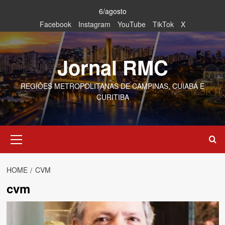
Skip
6/agosto
to
Facebook
Instagram
YouTube
TikTok
X
content
Jornal RMC
REGIÕES METROPOLITANAS DE CAMPINAS, CUIABÁ E
CURITIBA
Primary
Menu
HOME
CVM
cvm