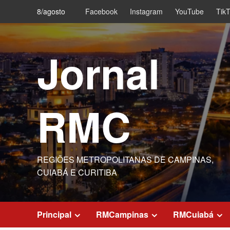
Skip
8/agosto
Facebook
Instagram
YouTube
Tik
to
content
Jornal
RMC
REGIÕES METROPOLITANAS DE CAMPINAS,
CUIABÁ E CURITIBA
Principal
RMCampinas
RMCuiabá