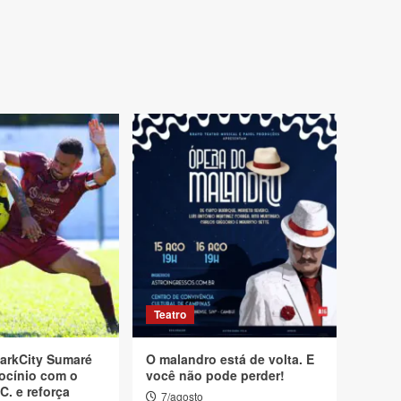
Teatro
arkCity Sumaré
O malandro está de volta. E
ocínio com o
você não pode perder!
C. e reforça
7/agosto