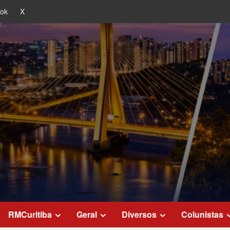
Tok
X
RMCuritiba
Geral
Diversos
Colunistas