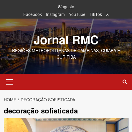
Skip
8/agosto
to
Facebook
Instagram
YouTube
TikTok
X
content
Jornal RMC
REGIÕES METROPOLITANAS DE CAMPINAS, CUIABÁ E
CURITIBA
Primary
Menu
HOME
DECORAÇÃO SOFISTICADA
decoração sofisticada