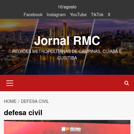
Skip
10/agosto
to
Facebook
Instagram
YouTube
TikTok
X
content
Jornal RMC
REGIÕES METROPOLITANAS DE CAMPINAS, CUIABÁ E
CURITIBA
Primary
Menu
HOME
DEFESA CIVIL
defesa civil