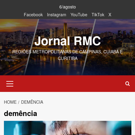
Skip
6/agosto
to
Facebook
Instagram
YouTube
TikTok
X
content
Jornal RMC
REGIÕES METROPOLITANAS DE CAMPINAS, CUIABÁ E
CURITIBA
Primary
Menu
HOME
DEMÊNCIA
demência