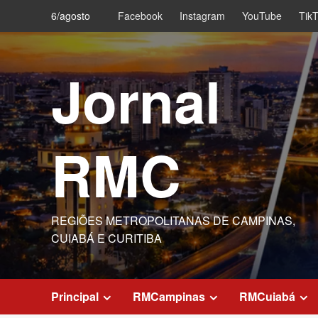
Skip
6/agosto
Facebook
Instagram
YouTube
Tik
to
content
Jornal
RMC
REGIÕES METROPOLITANAS DE CAMPINAS,
CUIABÁ E CURITIBA
Principal
RMCampinas
RMCuiabá