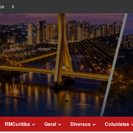
Tok
X
RMCuritiba
Geral
Diversos
Colunistas