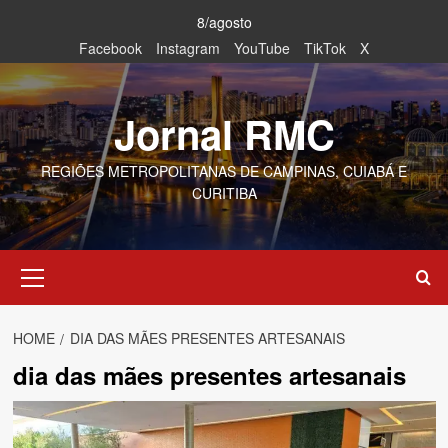
Skip
8/agosto
to
Facebook
Instagram
YouTube
TikTok
X
content
Jornal RMC
REGIÕES METROPOLITANAS DE CAMPINAS, CUIABÁ E
CURITIBA
Primary
Menu
HOME
DIA DAS MÃES PRESENTES ARTESANAIS
dia das mães presentes artesanais