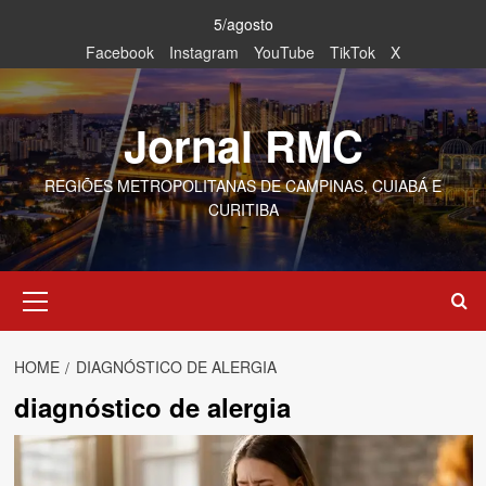
Skip
5/agosto
to
Facebook
Instagram
YouTube
TikTok
X
content
Jornal RMC
REGIÕES METROPOLITANAS DE CAMPINAS, CUIABÁ E
CURITIBA
Primary
Menu
HOME
DIAGNÓSTICO DE ALERGIA
diagnóstico de alergia