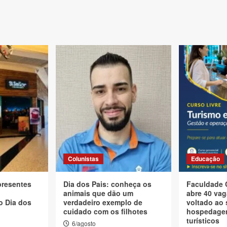
Colunistas
Educação
presentes
Dia dos Pais: conheça os
Faculdade 
animais que dão um
abre 40 vag
o Dia dos
verdadeiro exemplo de
voltado ao 
cuidado com os filhotes
hospedagem
turísticos
6/agosto