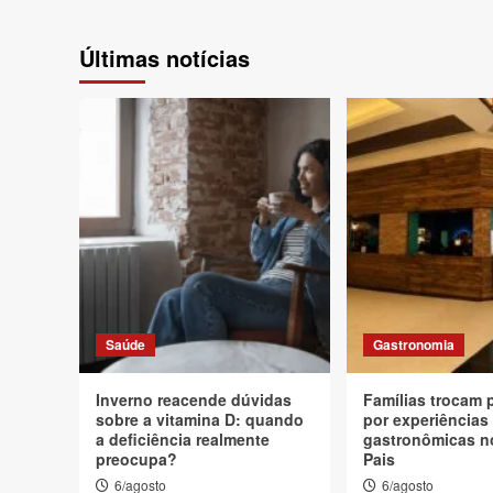
Últimas notícias
Saúde
Gastronomia
Inverno reacende dúvidas
Famílias trocam 
sobre a vitamina D: quando
por experiências
a deficiência realmente
gastronômicas n
preocupa?
Pais
6/agosto
6/agosto