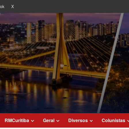
Tok
X
RMCuritiba
Geral
Diversos
Colunistas