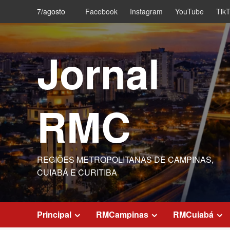
Skip
7/agosto
Facebook
Instagram
YouTube
Tik
to
content
Jornal
RMC
REGIÕES METROPOLITANAS DE CAMPINAS,
CUIABÁ E CURITIBA
Principal
RMCampinas
RMCuiabá