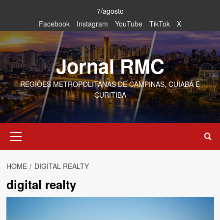
Skip
7/agosto
to
Facebook
Instagram
YouTube
TikTok
X
content
Jornal RMC
REGIÕES METROPOLITANAS DE CAMPINAS, CUIABÁ E
CURITIBA
Primary
Menu
HOME
DIGITAL REALTY
digital realty