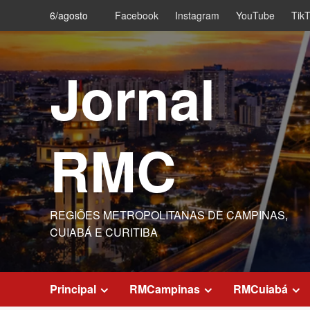
Skip
6/agosto
Facebook
Instagram
YouTube
Tik
to
content
Jornal
RMC
REGIÕES METROPOLITANAS DE CAMPINAS,
CUIABÁ E CURITIBA
Principal
RMCampinas
RMCuiabá