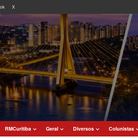
Tok
X
RMCuritiba
Geral
Diversos
Colunistas