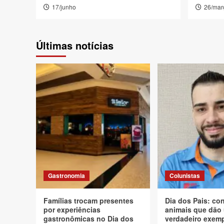
17/junho
26/mar
Últimas notícias
Gastronomia
Colunistas
Famílias trocam presentes
Dia dos Pais: co
por experiências
animais que dão
gastronômicas no Dia dos
verdadeiro exem