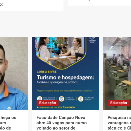
ço
Educação
Educação
nheça os
Faculdade Canção Nova
Pesquisa n
 um
abre 40 vagas para curso
vantagens 
plo de
voltado ao setor de
técnico e 