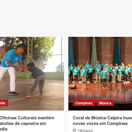
dia
Campinas
Música
 Oficinas Culturais mantém
Coral de Música Caipira bus
atuitas de capoeira em
novas vozes em Campinas
ndia
19/março