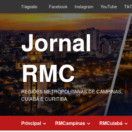
Skip
7/agosto
Facebook
Instagram
YouTube
Tik
to
content
Jornal
RMC
REGIÕES METROPOLITANAS DE CAMPINAS,
CUIABÁ E CURITIBA
Principal
RMCampinas
RMCuiabá