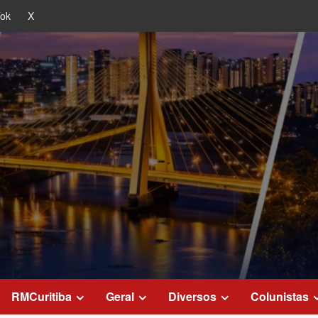
Tok
X
RMCuritiba
Geral
Diversos
Colunistas