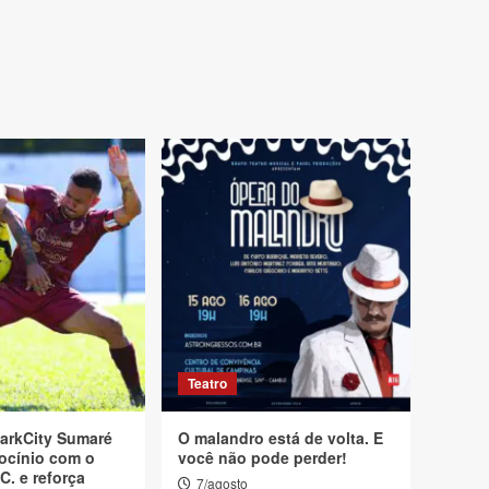
Teatro
arkCity Sumaré
O malandro está de volta. E
ocínio com o
você não pode perder!
C. e reforça
7/agosto