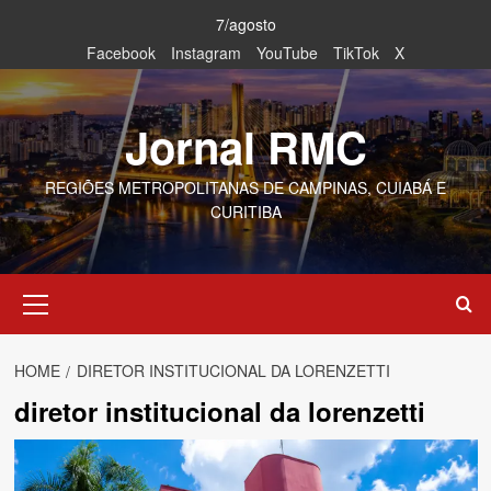
Skip
7/agosto
to
Facebook
Instagram
YouTube
TikTok
X
content
Jornal RMC
REGIÕES METROPOLITANAS DE CAMPINAS, CUIABÁ E
CURITIBA
Primary
Menu
HOME
DIRETOR INSTITUCIONAL DA LORENZETTI
diretor institucional da lorenzetti