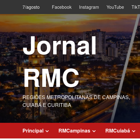
Skip
7/agosto
Facebook
Instagram
YouTube
Tik
to
content
Jornal
RMC
REGIÕES METROPOLITANAS DE CAMPINAS,
CUIABÁ E CURITIBA
Principal
RMCampinas
RMCuiabá