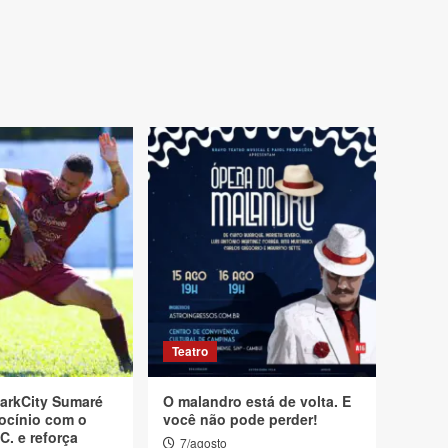
Teatro
arkCity Sumaré
O malandro está de volta. E
ocínio com o
você não pode perder!
C. e reforça
7/agosto