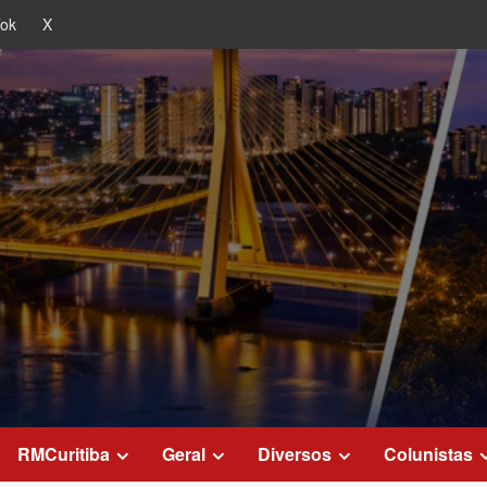
Tok
X
RMCuritiba
Geral
Diversos
Colunistas