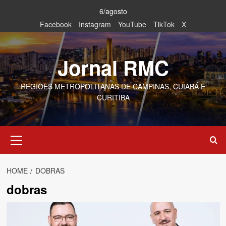
Skip
6/agosto
to
Facebook
Instagram
YouTube
TikTok
X
content
Jornal RMC
REGIÕES METROPOLITANAS DE CAMPINAS, CUIABÁ E
CURITIBA
Primary
Menu
HOME
DOBRAS
dobras