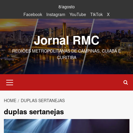
Skip
8/agosto
to
Facebook
Instagram
YouTube
TikTok
X
content
Jornal RMC
REGIÕES METROPOLITANAS DE CAMPINAS, CUIABÁ E
CURITIBA
Primary
Menu
HOME
DUPLAS SERTANEJAS
duplas sertanejas